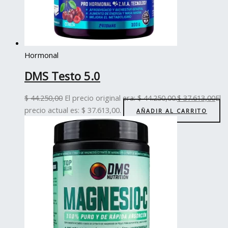
Hormonal
DMS Testo 5.0
$
44.250,00
El precio original era: $ 44.250,00.
$
37.613,00
El
precio actual es: $ 37.613,00.
AÑADIR AL CARRITO