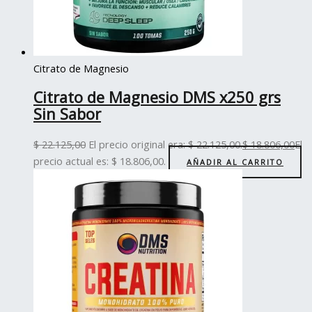
Citrato de Magnesio
Citrato de Magnesio DMS x250 grs
Sin Sabor
$
22.125,00
El precio original era: $ 22.125,00.
$
18.806,00
El
precio actual es: $ 18.806,00.
AÑADIR AL CARRITO