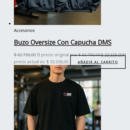
Accesorios
Buzo Oversize Con Capucha DMS
$
62.750,00
El precio original era: $ 62.750,00.
$
53.338,00
El
precio actual es: $ 53.338,00.
AÑADIR AL CARRITO