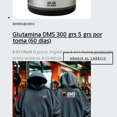
Aminoácidos
Glutamina DMS 300 grs 5 grs por
toma (60 días)
$
37.170,00
El precio original era: $ 37.170,00.
$
33.000,00
El
precio actual es: $ 33.000,00.
AÑADIR AL CARRITO