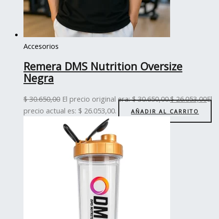
Accesorios
Remera DMS Nutrition Oversize
Negra
$
30.650,00
El precio original era: $ 30.650,00.
$
26.053,00
El
precio actual es: $ 26.053,00.
AÑADIR AL CARRITO