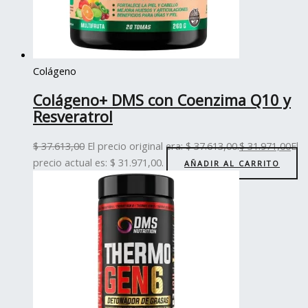
Colágeno
Colágeno+ DMS con Coenzima Q10 y
Resveratrol
$
37.613,00
El precio original era: $ 37.613,00.
$
31.971,00
El
precio actual es: $ 31.971,00.
AÑADIR AL CARRITO