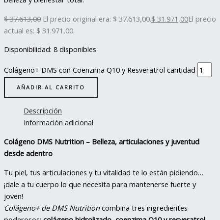
$
37.613,00
El precio original era: $ 37.613,00.
$
31.971,00
El precio
actual es: $ 31.971,00.
Disponibilidad:
8 disponibles
Colágeno+ DMS con Coenzima Q10 y Resveratrol cantidad
AÑADIR AL CARRITO
Descripción
Información adicional
Colágeno DMS Nutrition – Belleza, articulaciones y juventud
desde adentro
Tu piel, tus articulaciones y tu vitalidad te lo están pidiendo…
¡dale a tu cuerpo lo que necesita para mantenerse fuerte y
joven!
Colágeno+ de DMS Nutrition
combina tres ingredientes
poderosos:
colágeno hidrolizado, coenzima Q10 y resveratrol
,