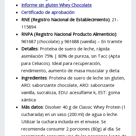
Informe sin gluten Whey Chocolate
Certificado de aprobación
RNE (Registro Nacional de Establecimiento)
: 21-
115894
RNPA (Registro Nacional Producto Alimenticio)
:
961687 (chocolate) y 961688 (vainilla) – En tramite
Detalles
: Proteína de suero de leche, rápida
asimilación 75% | 80% de pureza, sin Tacc (Apta
para Celiacos). Ideal para recuperación,
rendimiento, aumento de masa muscular y dieta.
Ingredientes
: Proteína de suero de leche sin gluten,
ARO: saborizante chocolate, ARO: saborizante
vainilla, sucraloza, EDU: acesulfame k, EST: goma
xántica
Más datos
: Disolver 40 g de Classic Whey Protein (1
cucharada) en un vaso (200 ml) de agua o leche.
Utilizar la cuchara incluida en el envase. Se
recomienda consumir 2 porciones (80g) al día. Se
recomienda consumir una de las porciones luego de