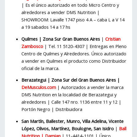
| Es el único autorizado en todo Micro Centro y
alrededores a vender DMS Nutrition |
SHOWROOM: Lavalle 1747 piso 4 A – caba L a V 14
a 19 sabados 14 a 17 hs
Quilmes | Zona Sur Gran Buenos Aires
|
Cristian
Zambosco
| Tel. 11 5120-4307 | Entregas en Pleno
Centro de Quilmes y Alrededores. Único autorizado
a vender en Quilmes el producto como Distribuidor
oficial de la marca.
Berazategui | Zona Sur del Gran Buenos Aires |
DeMusculos.com
| Autorizados a vender la marca
DMS Nutrition en la localidad de Berazategui y
alrededores | Calle 147 nro. 1136 entre 11 y 12 |
Portón Negro | Distribuidora
San Martín, Ballester, Munro, Villa Adelina, Vicente
López, Olivos, Martínez, Boulogne, San Isidro
|
Ball
Nutrition | Damian
| 11-4414-1101 | Único