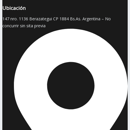
Ubicación
147 nro. 1136 Berazategui CP 1884 Bs.As. Argentina – No
concurrir sin sita previa